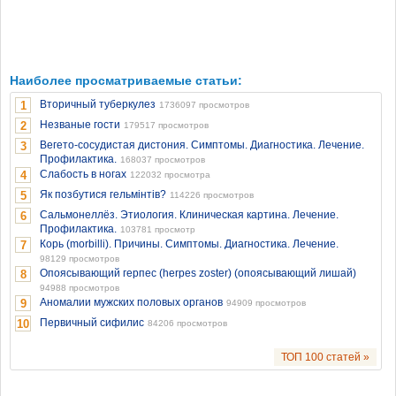
Наиболее просматриваемые статьи:
Вторичный туберкулез
1
1736097 просмотров
Незваные гости
2
179517 просмотров
Вегето-сосудистая дистония. Симптомы. Диагностика. Лечение.
3
Профилактика.
168037 просмотров
Слабость в ногах
4
122032 просмотра
Як позбутися гельмінтів?
5
114226 просмотров
Сальмонеллёз. Этиология. Клиническая картина. Лечение.
6
Профилактика.
103781 просмотр
Корь (morbilli). Причины. Симптомы. Диагностика. Лечение.
7
98129 просмотров
Опоясывающий герпес (herpes zoster) (опоясывающий лишай)
8
94988 просмотров
Аномалии мужских половых органов
9
94909 просмотров
Первичный сифилис
10
84206 просмотров
ТОП 100 статей »