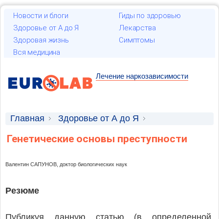
Новости и блоги
Гиды по здоровью
Здоровье от А до Я
Лекарства
Здоровая жизнь
Симптомы
Вся медицина
Лечение наркозависимости
Главная
Здоровье от А до Я
Научные статьи
Генетические основы преступности
Валентин САПУНОВ, доктор биологических наук
Резюме
Публикуя данную статью (в определенной