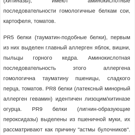
(хитиназы), имеют аминокислотные
последовательности гомологичные белкам сои,
картофеля, томатов.
PR5 белки (тауматин-подобные белки), первым
из них выделен главный аллерген яблок, вишни,
пыльцы горного кедра. Аминокислотная
последовательность этого аллергена
гомологична тауматину пшеницы, сладкого
перца, томатов. PR8 белки (латексный минорный
аллерген гевамин) идентичен лизоцим/хитиназе
огурца. PR9 белки (лигнин-образующие
пероксидазы) выделены из пшеничной муки, их
рассматривают как причину "астмы булочников".