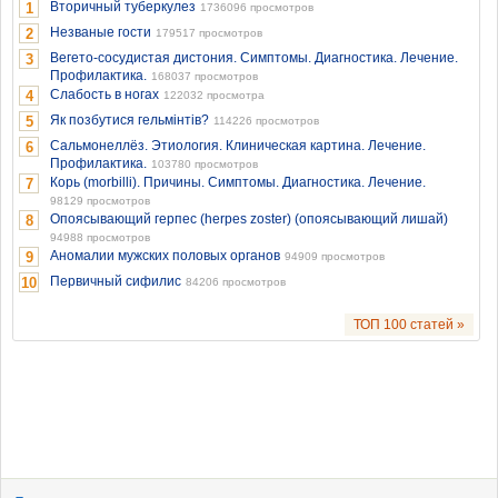
Вторичный туберкулез
1
1736096 просмотров
Незваные гости
2
179517 просмотров
Вегето-сосудистая дистония. Симптомы. Диагностика. Лечение.
3
Профилактика.
168037 просмотров
Слабость в ногах
4
122032 просмотра
Як позбутися гельмінтів?
5
114226 просмотров
Сальмонеллёз. Этиология. Клиническая картина. Лечение.
6
Профилактика.
103780 просмотров
Корь (morbilli). Причины. Симптомы. Диагностика. Лечение.
7
98129 просмотров
Опоясывающий герпес (herpes zoster) (опоясывающий лишай)
8
94988 просмотров
Аномалии мужских половых органов
9
94909 просмотров
Первичный сифилис
10
84206 просмотров
ТОП 100 статей »