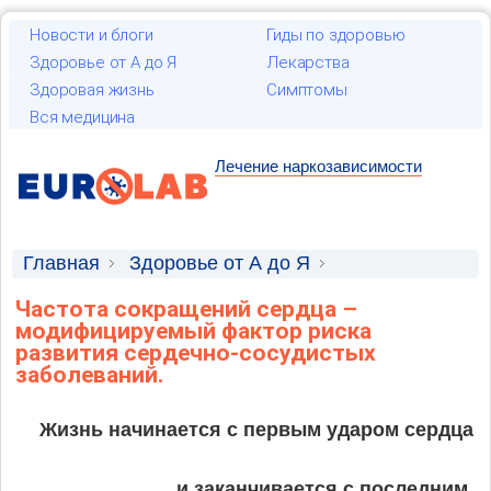
Новости и блоги
Гиды по здоровью
Здоровье от А до Я
Лекарства
Здоровая жизнь
Симптомы
Вся медицина
Лечение наркозависимости
Главная
Здоровье от А до Я
Научные статьи
Частота сокращений сердца –
модифицируемый фактор риска
развития сердечно-сосудистых
заболеваний.
Жизнь начинается с первым ударом сердца
и заканчивается с последним.