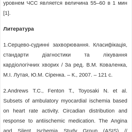
уровнем ЧСС является величина 55–60 в 1 мин
[1].
Литература
1.Серцево-судинні захворювання. Класифікація,
стандарти діагностики та лікування
кардіологічних хворих / За ред. В.М. Коваленка,
М.І. Лутая, Ю.М. Сіренка. – К., 2007. – 121 с.
2.Andrews T.C., Fenton T., Toyosaki N. et al.
Subsets of ambulatory myocardial ischemia based
on heart rate activity. Circadian distribution and
response to antiischemic medication. The Angina
and Silent Ischemia Study Group (ASIS) //