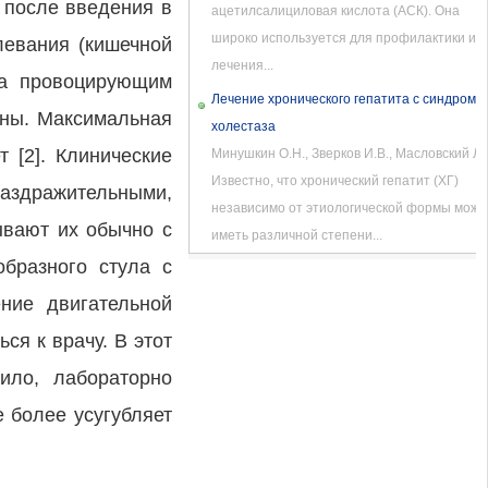
 после введения в
ацетилсалициловая кислота (АСК). Она
широко используется для профилактики и
левания (кишечной
лечения...
 а провоцирующим
Лечение хронического гепатита с синдромо
ины. Максимальная
холестаза
 [2]. Клинические
Минушкин О.Н., Зверков И.В., Масловский Л.
Известно, что хронический гепатит (ХГ)
аздражительными,
независимо от этиологической формы може
ывают их обычно с
иметь различной степени...
образного стула с
ние двигательной
ся к врачу. В этот
ило, лабораторно
 более усугубляет