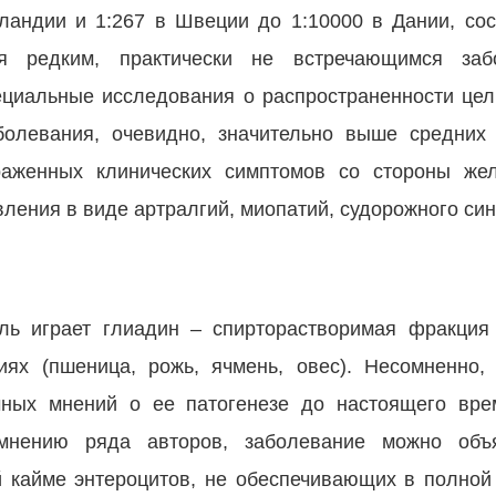
рландии и 1:267 в Швеции до 1:10000 в Дании, со
тся редким, практически не встречающимся за
ециальные исследования о распространенности цел
болевания, очевидно, значительно выше средних 
аженных клинических симптомов со стороны жел
ления в виде артралгий, миопатий, судорожного синд
ль играет глиадин – спирторастворимая фракция 
ях (пшеница, рожь, ячмень, овес). Несомненно,
чных мнений о ее патогенезе до настоящего вре
 мнению ряда авторов, заболевание можно объ
й кайме энтероцитов, не обеспечивающих в полно