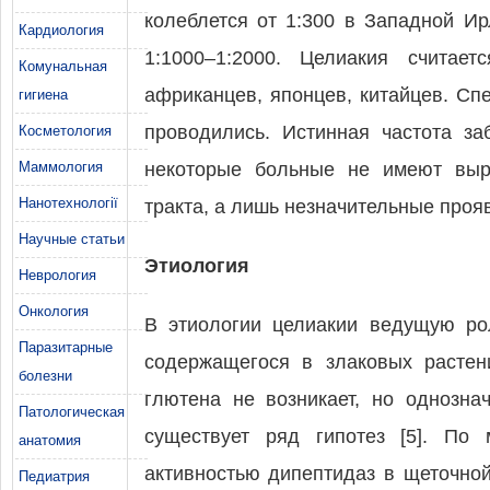
колеблется от 1:300 в Западной И
Кардиология
1:1000–1:2000. Целиакия считае
Комунальная
африканцев, японцев, китайцев. Сп
гигиена
проводились. Истинная частота за
Косметология
Маммология
некоторые больные не имеют выр
Нанотехнології
тракта, а лишь незначительные прояв
Научные статьи
Этиология
Неврология
Онкология
В этиологии целиакии ведущую ро
Паразитарные
содержащегося в злаковых растени
болезни
глютена не возникает, но однозна
Патологическая
существует ряд гипотез [5]. По
анатомия
активностью дипептидаз в щеточно
Педиатрия