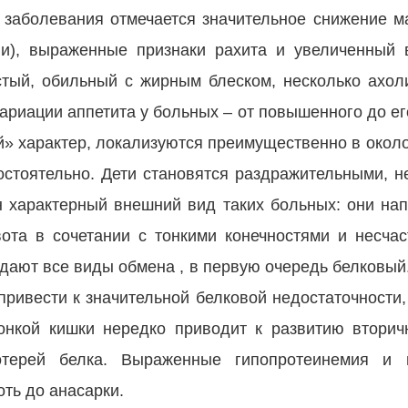
 заболевания отмечается значительное снижение м
ени), выраженные признаки рахита и увеличенный 
стый, обильный с жирным блеском, несколько ахол
риации аппетита у больных – от повышенного до ег
й» характер, локализуются преимущественно в около
стоятельно. Дети становятся раздражительными, н
н характерный внешний вид таких больных: они на
вота в сочетании с тонкими конечностями и несч
адают все виды обмена , в первую очередь белковый
ривести к значительной белковой недостаточности,
онкой кишки нередко приводит к развитию вторич
отерей белка. Выраженные гипопротеинемия и 
оть до анасарки.