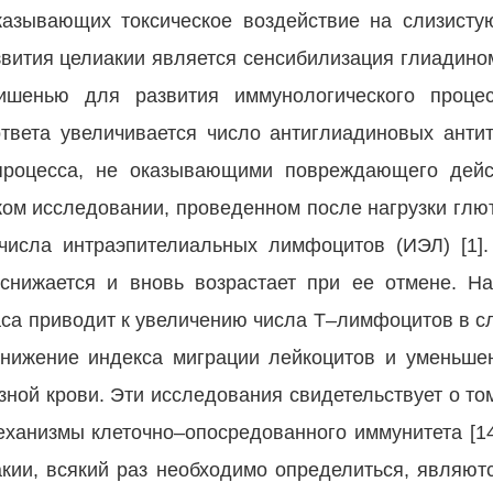
азывающих токсическое воздействие на слизисту
азвития целиакии является сенсибилизация глиадино
ишенью для развития иммунологического процес
твета увеличивается число антиглиадиновых антит
процесса, не оказывающими повреждающего дейс
ком исследовании, проведенном после нагрузки глю
числа интраэпителиальных лимфоцитов (ИЭЛ) [1]
снижается и вновь возрастает при ее отмене. На
аса приводит к увеличению числа Т–лимфоцитов в сл
нижение индекса миграции лейкоцитов и уменьше
ой крови. Эти исследования свидетельствует о том
еханизмы клеточно–опосредованного иммунитета [14
акии, всякий раз необходимо определиться, являю