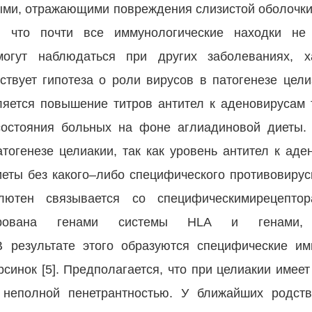
ми, отражающими повреждения слизистой оболочки т
ь, что почти все иммунологические находки не
гут наблюдаться при других заболеваниях, х
ствует гипотеза о роли вирусов в патогенезе цели
ляется повышение титров антител к аденовирусам 
остояния больных на фоне аглиадиновой диеты. 
тогенезе целиакии, так как уровень антител к аде
еты без какого–либо специфического противовирусно
глютен связывается со специфическимирецептор
нирована генами системы HLA и генами,
 В результате этого образуются специфические и
синок [5]. Предполагается, что при целиакии имеет
неполной пенетрантностью. У ближайших родств