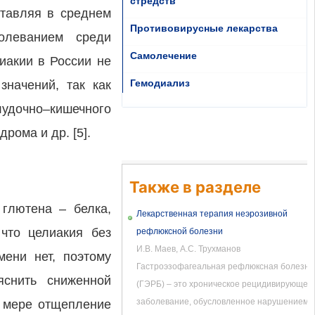
стредств
ставляя в среднем
Противовирусные лекарства
болеванием среди
Самолечение
иакии в России не
Гемодиализ
значений, так как
удочно–кишечного
рома и др. [5].
Также в разделе
глютена – белка,
Лекарственная терапия неэрозивной
 что целиакия без
рефлюксной болезни
И.В. Маев, А.С. Трухманов
мени нет, поэтому
Гастроэзофагеальная рефлюксная болезнь
яснить сниженной
(ГЭРБ) – это хроническое рецидивирующее
заболевание, обусловленное нарушением...
й мере отщепление