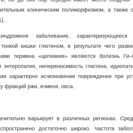
чительным клиническим полиморфизмом, а также о
].
индромное заболевание, характеризующееся 
тонкой кишки глютеном, в результате чего разв
ами термина «целиакия» являются болезнь Ги–Г
 энтеропатия, непереносимость глютена, идиопати
акии характерно исчезновение повреждения при у
 фракций ржи, ячменя, овса.
начительно варьирует в различных регионах. Сре
спространено достаточно широко. Частота забо