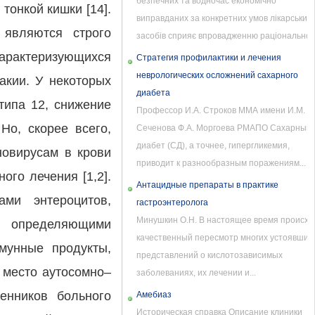
безпечних та водночас економічно
онкой кишки [14].
виправданих за конкретних умов лікарських
 являются строго
засобів сприяє впровадженню раціональної..
арактеризующихся
Стратегия профилактики и лечения
неврологических осложнений сахарного
акии. У некоторых
диабета
типа 12, снижение
Профессор И.А. Строков ММА имени И.М.
Но, скорее всего,
Сеченова Ф.А. Моргоева РМАПО Сахарный
диабет (СД), а точнее, гипергликемия,
новирусам в крови
приводит к разнообразным поражениям...
го лечения [1,2].
Антацидные препараты в практике
ами энтероцитов,
гастроэнтеролога
Минушкин О.Н. В настоящее время происхо
 определяющими
качественный пересмотр многих устоявших
ммунные продукты,
представлений о кислотозависимых
 место аутосомно–
заболеваниях, их лечении и...
енников больного
Амебиаз
Историческая справка Описание клиники