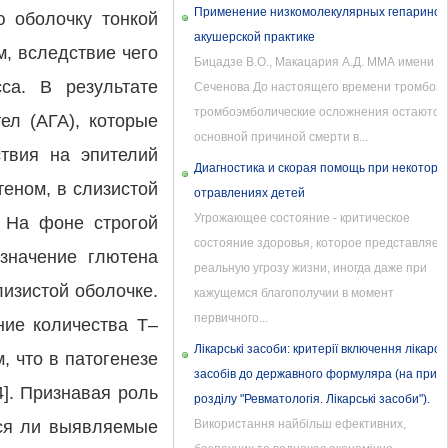
Применение низкомолекулярных гепаринов
ю оболочку тонкой
акушерской практике
м, вследствие чего
Бицадзе В.О., Макацария А.Д. ММА имени И
са. В результате
Сеченова До настоящего времени тромбозы
тромбоэмболические осложнения остаются
ел (АГА), которые
основной причиной смерти в...
твия на эпителий
Диагностика и скорая помощь при некоторы
теном, в слизистой
отравлениях детей
Угрожающее состояние - критическое
. На фоне строгой
состояние здоровья, которое представляет
значение глютена
реальную угрозу жизни, иногда даже при
изистой оболочке.
кажущемся благополучии в момент
первичного...
ние количества Т–
Лікарські засоби: критерії включення лікарсь
, что в патогенезе
засобів до державного формуляра (на прикл
]. Признавая роль
розділу "Ревматологія. Лікарські засоби").
тся ли выявляемые
Використання найбільш ефективних,