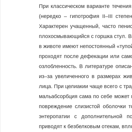
При классическом варианте течения
(нередко – гипотрофия II–III степ
Характерен учащенный, часто пени
плохосмывающийся с горшка стул. Ва
в животе имеют непостоянный «тупо
проходят после дефекации или само
озлобленность. В литературе описа
из–за увеличенного в размерах жи
лица. При целиакии чаще всего с тр
мальабсорбция сама по себе может п
повреждение слизистой оболочки т
энтеропатии с дополнительной п
приводят к безбелковым отекам, впл