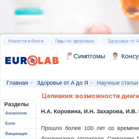
Новости и блоги
Гиды по здоровью
Здоровье от А
Cимптомы
Консу
Главная
Здоровье от А до Я
Научные статьи
Целиакия: возможности диагн
Разделы
Н.А. Коровина, И.Н. Захарова, И.В
Ангиология
Боли
Прошло более 100 лет со времени
Вакцинация
Лондонского госпиталя Самуэлем Г