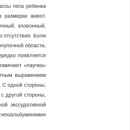
ассы тела ребенка
в размерах живот.
ичный, зловонный,
о отсутствия. Боли
пупочной области,
ередко появляется
поминают «паучка»
астным выражением
. С одной стороны,
 с другой стороны,
ной экссудативной
гипоальбуминемия