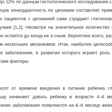
 до 12% по данным гистологического исследования 
ецов конкордантность по целиакии составляет при
и пациентов с целиакией сами страдают глютенов
аев [1,2]. Несмотря на значительное количество г
и остается до конца не я сным. Вероятнее всего, р
м нескольких механизмов. Итак, наиболее целесоо
ое заболевание, в развитии которого играют рол
ские факторы.
исят от времени введения в питание ребенка г
ашу начинают давать ребенку в возрасте 4–6 ме
ления заболевания появляются на 6–8 месяце жизн