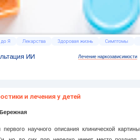
 до Я
Лекарства
Здоровая жизнь
Симптомы
льтация ИИ
Лечение наркозависимости
остики и лечения у детей
. Бережная
 первого научного описания клинической картины
и, но до сих пор нередко имеет место поздняя 