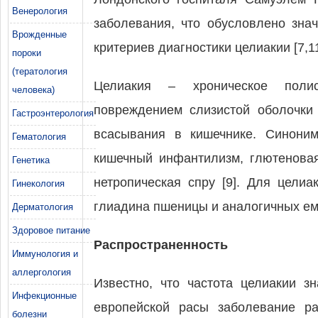
Венерология
заболевания, что обусловлено зна
Врожденные
критериев диагностики целиакии [7,11
пороки
(тератология
Целиакия – хроническое полис
человека)
повреждением слизистой оболочки 
Гастроэнтерология
всасывания в кишечнике. Синоним
Гематология
кишечный инфантилизм, глютеновая
Генетика
нетропическая спру [9]. Для цели
Гинекология
глиадина пшеницы и аналогичных ему
Дерматология
Здоровое питание
Распространенность
Иммунология и
аллергология
Известно, что частота целиакии з
Инфекционные
европейской расы заболевание ра
болезни