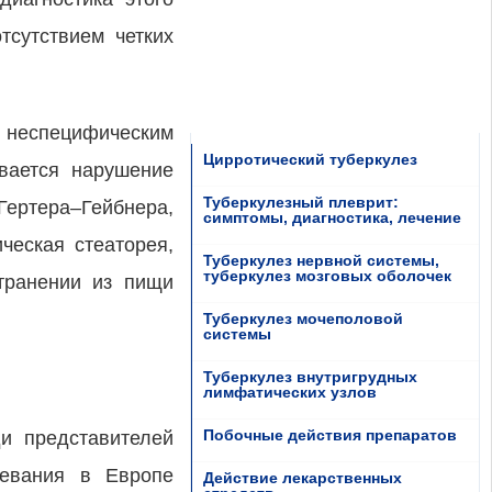
тсутствием четких
неспецифическим
Цирротический туберкулез
ивается нарушение
Туберкулезный плеврит:
ертера–Гейбнера,
симптомы, диагностика, лечение
ческая стеаторея,
Туберкулез нервной системы,
туберкулез мозговых оболочек
странении из пищи
Туберкулез мочеполовой
системы
Туберкулез внутригрудных
лимфатических узлов
Побочные действия препаратов
ди представителей
левания в Европе
Действие лекарственных