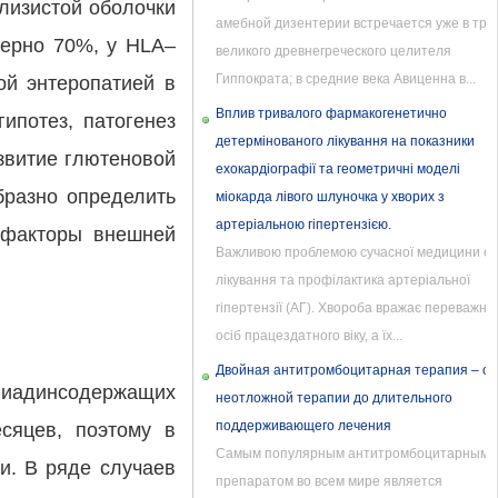
слизистой оболочки
амебной дизентерии встречается уже в тру
мерно 70%, у HLA–
великого древнегреческого целителя
Гиппократа; в средние века Авиценна в...
ой энтеропатией в
Вплив тривалого фармакогенетично
ипотез, патогенез
детермінованого лікування на показники
азвитие глютеновой
ехокардіографії та геометричні моделі
бразно определить
міокарда лівого шлуночка у хворих з
артеріальною гіпертензією.
ь факторы внешней
Важливою проблемою сучасної медицини є
лікування та профілактика артеріальної
гіпертензії (АГ). Хвороба вражає переважно
осіб працездатного віку, а їх...
Двойная антитромбоцитарная терапия – от
лиадинсодержащих
неотложной терапии до длительного
поддерживающего лечения
сяцев, поэтому в
Самым популярным антитромбоцитарным
и. В ряде случаев
препаратом во всем мире является