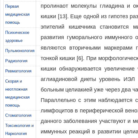
пролинаот молекулы глиадина и ок
Первая
медицинская
кишки [13]. Еще одной из гипотез р
помощь
эпителий кишечника становится м
Психическое
развития гуморального иммунного о
здоровье
являются вторичными маркерами 
Пульмонология
тонкой кишки [6]. При морфологичес
Радиология
кишки обнаруживается увеличение 
Ревматология
аглиадиновой диеты уровень ИЭЛ 
Скорая и
больным целиакией уже через два ч
неотложная
медицинская
Параллельно с этим наблюдается с
помощь
лимфоцитов в периферической венозн
Стоматология
данного заболевания участвуют и м
Токсикология и
иммунных реакций в развитии цели
Наркология