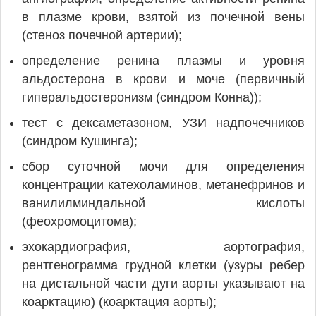
в плазме крови, взятой из почечной вены
(стеноз почечной артерии);
определение ренина плазмы и уровня
альдостерона в крови и моче (первичный
гиперальдостеронизм (синдром Конна));
тест с дексаметазоном, УЗИ надпочечников
(синдром Кушинга);
сбор суточной мочи для определения
концентрации катехоламинов, метанефринов и
ванилилминдальной кислоты
(феохромоцитома);
эхокардиография, аортография,
рентгенограмма грудной клетки (узуры ребер
на дистальной части дуги аорты указывают на
коарктацию) (коарктация аорты);