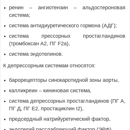
ренин – ангиотензин – альдостероновая
система;
система антидиуретического гормона (АДГ);
система прессорных простагландинов
(тромбоксан А2, ПГ F2a),
система эндотелинов.
К депрессорным системам относятся:
барорецепторы синокаротидной зоны аорты,
калликреин – кининовая система,
система депрессорных простагландинов (ПГ А,
ПГ Д, ПГ Е2, простациклин I2),
предсердный натрийуретический фактор,
эндотелий расслабляющий фактор (ЭРФ).