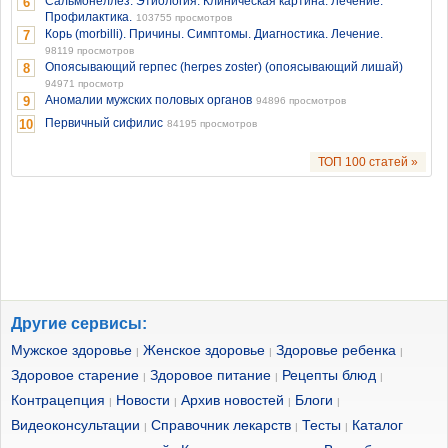
Сальмонеллёз. Этиология. Клиническая картина. Лечение.
6
Профилактика.
103755 просмотров
Корь (morbilli). Причины. Симптомы. Диагностика. Лечение.
7
98119 просмотров
Опоясывающий герпес (herpes zoster) (опоясывающий лишай)
8
94971 просмотр
Аномалии мужских половых органов
9
94896 просмотров
Первичный сифилис
10
84195 просмотров
ТОП 100 статей »
Другие сервисы:
Мужское здоровье
Женское здоровье
Здоровье ребенка
|
|
|
Здоровое старение
Здоровое питание
Рецепты блюд
|
|
|
Контрацепция
Новости
Архив новостей
Блоги
|
|
|
|
Видеоконсультации
Справочник лекарств
Тесты
Каталог
|
|
|