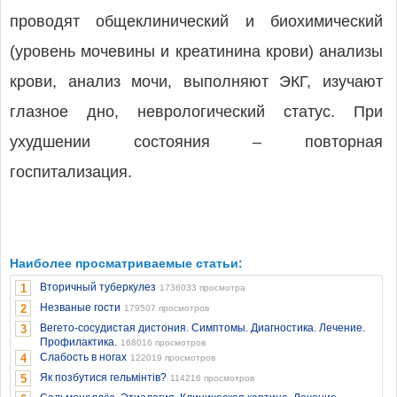
проводят общеклинический и биохимический
(уровень мочевины и креатинина крови) анализы
крови, анализ мочи, выполняют ЭКГ, изучают
глазное дно, неврологический статус. При
ухудшении состояния – повторная
госпитализация.
Наиболее просматриваемые статьи:
Вторичный туберкулез
1
1736033 просмотра
Незваные гости
2
179507 просмотров
Вегето-сосудистая дистония. Симптомы. Диагностика. Лечение.
3
Профилактика.
168016 просмотров
Слабость в ногах
4
122019 просмотров
Як позбутися гельмінтів?
5
114216 просмотров