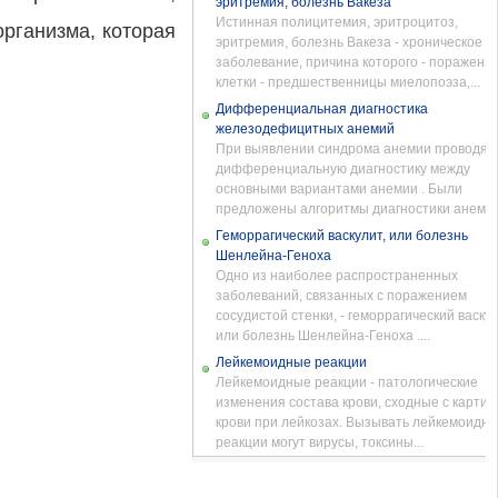
эритремия, болезнь Вакеза
Истинная полицитемия, эритроцитоз,
организма, которая
эритремия, болезнь Вакеза - хроническое
заболевание, причина которого - поражени
клетки - предшественницы миелопоэза,...
Дифференциальная диагностика
железодефицитных анемий
При выявлении синдрома анемии проводят
дифференциальную диагностику между
основными вариантами анемии . Были
предложены алгоритмы диагностики анемий ,
Геморрагический васкулит, или болезнь
Шенлейна-Геноха
Одно из наиболее распространенных
заболеваний, связанных с поражением
сосудистой стенки, - геморрагический васкул
или болезнь Шенлейна-Геноха ....
Лейкемоидные реакции
Лейкемоидные реакции - патологические
изменения состава крови, сходные с картин
крови при лейкозах. Вызывать лейкемоидн
реакции могут вирусы, токсины...