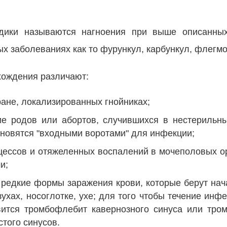
дики называются нагноения при выше описанных
ых заболеваниях как то фурункул, карбункул, флегмо
схождения различают:
ране, локализированных гнойниках;
ие родов или абортов, случившихся в нестерильны
новятся "входными воротами" для инфекции;
оцессов и отяжеленных воспалений в мочеполовых ор
и;
- редкие формы заражения крови, которые берут нач
ухах, носоглотке, ухе; для того чтобы течение инф
тся тромбофлебит кавернозного синуса или тром
того синусов.