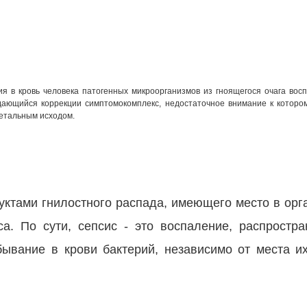
я в кровь человека патогенных микроорганизмов из гноящегося очага вос
дающийся коррекции симптомокомплекс, недостаточное внимание к которо
летальным исходом.
уктами гнилостного распада, имеющего место в орг
са. По сути, сепсис - это воспаление, распростр
бывание в крови бактерий, независимо от места и