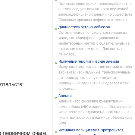
При выяснении причин железодефицитной
анемии следует помнить, что первичной
железодефицитной анемии не существует.
Основные причины дефицита железа в...
Диагностика острых лейкозов
Острый лейкоз - опухоль, состоящая из
молодых недифференцированных
кроветворных клеток, с обязательным нача
в красном костном мозге. Для острых
лейкозов...
Иммунные гемолитические анемии
Иммунные гемолитические анемии включаю
варианта: изоиммунные, трансиммунные,
гетероиммунные и аутоиммунные.
Изоимунный вариант наблюдается в тех
ятельств:
случаях,...
Анемии
Анемия - это снижение концентрации
гемоглобина (Hb) в единице объема крови,
чаще всего при одновременном уменьшени
числа эритроцитов в единице объема крови
(или...
Истинная полицитемия, эритроцитоз,
в первичном очаге,