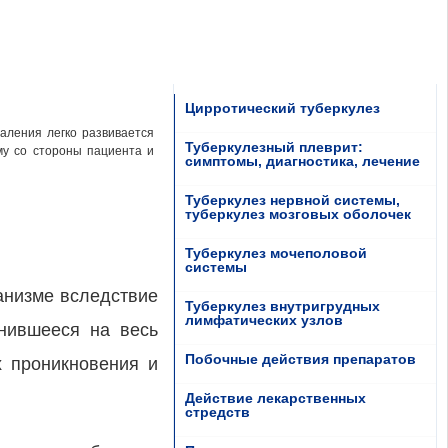
Цирротический туберкулез
паления легко развивается
Туберкулезный плеврит:
му со стороны пациента и
симптомы, диагностика, лечение
Туберкулез нервной системы,
туберкулез мозговых оболочек
Туберкулез мочеполовой
системы
анизме вследствие
Туберкулез внутригрудных
лимфатических узлов
анившееся на весь
Побочные действия препаратов
х проникновения и
Действие лекарственных
стредств