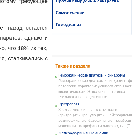
 потому требующее
Противовирусные лекарства
Самолечение
Гемодиализ
ет назад остается
паратов, однако и
о, что 18% из тех,
я, сталкивались с
Также в разделе
Геморрагические диатезы и синдромы
Геморрагические диатезы и синдромы - фо
патологии, характеризующиеся склонностью
кровоточивости. Этиология, патогенез.
Различают наследственные...
Эритропоэз
Зрелые миелоидные клетки крови
(эритроциты, гранулоциты - нейтрофильные
эозинофильные, базофильные; тромбоциты
моноциты - макрофаги) и лимфоидные (Т- и..
Железодефицитные анемии