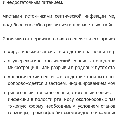
и недостаточным питанием.
Частыми источниками септической инфекции ме
подобное способно развиться и при местных гнойн
Зависимо от первичного очага сепсиса и его прои
хирургический сепсис - вследствие нагноения в 
акушерско-гинекологический сепсис - вследств
микротрещины или разрывы в родовых путях ста
урологический сепсис - вследствие гнойных пр
сопровождается и застоем, инфицированием моч
риногенный, тонзилогенный, отогенный сепсис 
инфекции в полости рта, носу, околоносовых паз
тяжелую форму необходимым условием станови
глазницы, тромбофлебит сигмовидного и каменис