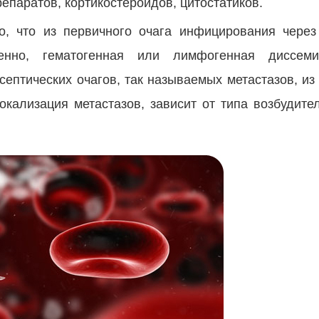
паратов, кортикостероидов, цитостатиков.
го, что из первичного очага инфицирования чере
венно, гематогенная или лимфогенная диссеми
септических очагов, так называемых метастазов, из
окализация метастазов, зависит от типа возбудите