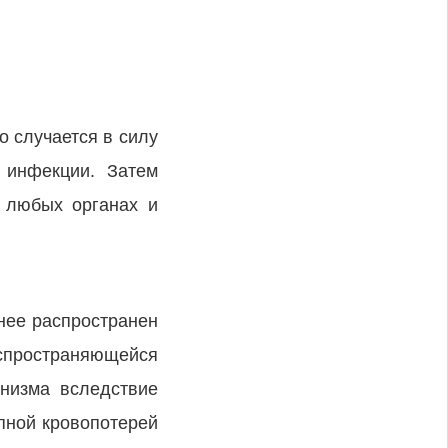
 случается в силу
 инфекции. Затем
в любых органах и
нее распространен
распространяющейся
анизма вследствие
пной кровопотерей