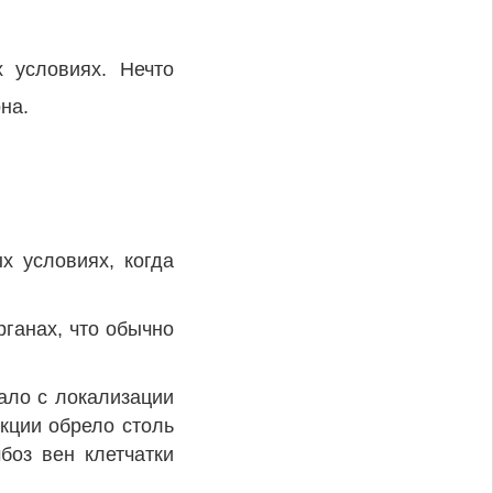
 условиях. Нечто
на.
х условиях, когда
ганах, что обычно
ало с локализации
екции обрело столь
боз вен клетчатки