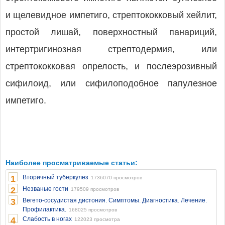
и щелевидное импетиго, стрептококковый хейлит,
простой лишай, поверхностный панариций,
интертригинозная стрептодермия, или
стрептококковая опрелость, и послеэрозивный
сифилоид, или сифилоподобное папулезное
импетиго.
Наиболее просматриваемые статьи:
1
Вторичный туберкулез
1736070 просмотров
2
Незваные гости
179509 просмотров
3
Вегето-сосудистая дистония. Симптомы. Диагностика. Лечение.
Профилактика.
168025 просмотров
4
Слабость в ногах
122023 просмотра