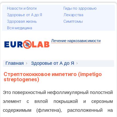
Новости и блоги
Гиды по здоровью
Здоровье от А до Я
Лекарства
Здоровая жизнь
Симптомы
Вся медицина
Лечение наркозависимости
Главная
Здоровье от А до Я
Дерматология
Стрептококковое импетиго (impetigo
streptogenes)
Это поверхностный нефолликулярный полостной
элемент с вялой покрышкой и серозным
содержимым (фликтена), расположенный на