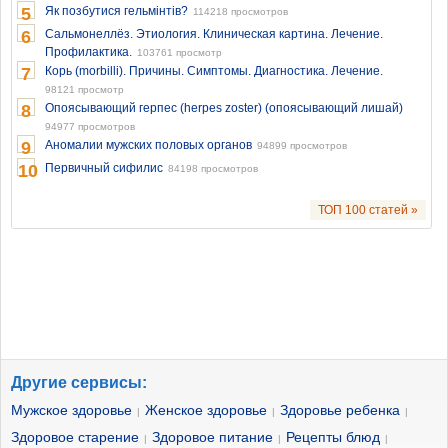
5
Як позбутися гельмінтів?
114218 просмотров
6
Сальмонеллёз. Этиология. Клиническая картина. Лечение.
Профилактика.
103761 просмотр
7
Корь (morbilli). Причины. Симптомы. Диагностика. Лечение.
98121 просмотр
8
Опоясывающий герпес (herpes zoster) (опоясывающий лишай)
94977 просмотров
9
Аномалии мужских половых органов
94899 просмотров
10
Первичный сифилис
84198 просмотров
ТОП 100 статей »
Другие сервисы:
Мужское здоровье
Женское здоровье
Здоровье ребенка
|
|
|
Здоровое старение
Здоровое питание
Рецепты блюд
|
|
|