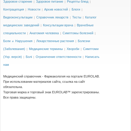
Здоровое старение
Здоровое питание
Рецепты блюд
|
|
|
Контрацепция
Новости
Архив новостей
Блоги
|
|
|
|
Видеоконсультации
Справочник лекарств
Тесты
Каталог
|
|
|
медицинских заведений
Консультации врача
Врачебные
|
|
специальности
Анатомия человека
Симптомы болезней
|
|
|
Боли
Нарушения
Лекарственные растения
Болезни
и
|
|
(Заболевания)
Медицинские термины
Хвороби
Симптоми
|
|
|
(Укр. версія)
Болі
Ограничение ответственности
Написать
|
|
|
нам
Медицинский справочник - Фармакология на портале EUROLAB.
При использовании материалов сайта, ссылка на сайт
обязательна.
Торговая марка и торговый знак EUROLAB™ зарегистрированы.
Все права защищены.