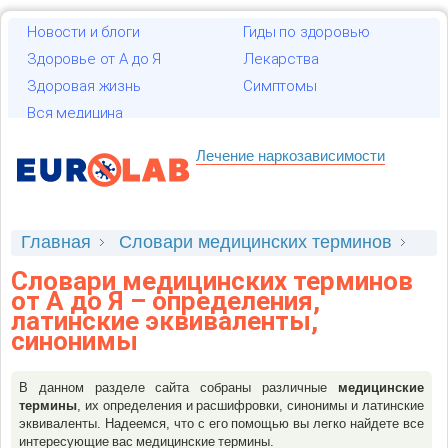
Новости и блоги
Гиды по здоровью
Здоровье от А до Я
Лекарства
Здоровая жизнь
Симптомы
Вся медицина
Лечение наркозависимости
Главная
Словари медицинских терминов
Фармакология
Буква V
Словари медицинских терминов
от А до Я – определения,
латинские эквиваленты,
синонимы
В данном разделе сайта собраны различные
медицинские
термины
, их определения и расшифровки, синонимы и латинские
эквиваленты. Надеемся, что с его помощью вы легко найдете все
интересующие вас медицинские термины.