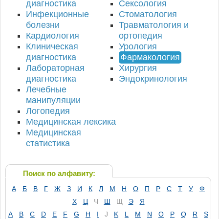
диагностика
Сексология
Инфекционные
Стоматология
болезни
Травматология и
Кардиология
ортопедия
Клиническая
Урология
диагностика
Фармакология
Лабораторная
Хирургия
диагностика
Эндокринология
Лечебные
манипуляции
Логопедия
Медицинская лексика
Медицинская
статистика
Поиск по алфавиту:
А
Б
В
Г
Ж
З
И
К
Л
М
Н
О
П
Р
С
Т
У
Ф
Х
Ц
Ч
Ш
Щ
Э
Я
A
B
C
D
E
F
G
H
I
J
K
L
M
N
O
P
Q
R
S