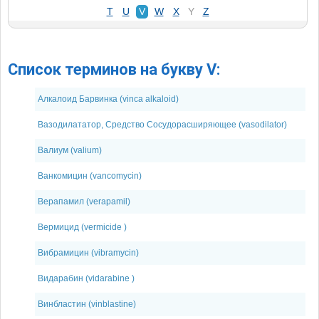
T
U
V
W
X
Y
Z
Список терминов на букву V:
Алкалоид Барвинка (vinca alkaloid)
Вазодилататор, Средство Сосудорасширяющее (vasodilator)
Валиум (valium)
Ванкомицин (vancomycin)
Верапамил (verapamil)
Вермицид (vermicide )
Вибрамицин (vibramycin)
Видарабин (vidarabine )
Винбластин (vinblastine)