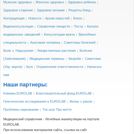
Мужское здоровье
Женское здоровье
Здоровье ребенка
|
|
|
Здоровое старение
Здоровое питание
Рецепты блюд
|
|
|
Контрацепция
Новости
Архив новостей
Блоги
|
|
|
|
Видеоконсультации
Справочник лекарств
Тесты
Каталог
|
|
|
медицинских заведений
Консультации врача
Врачебные
|
|
специальности
Анатомия человека
Симптомы болезней
|
|
|
Боли
Нарушения
Лекарственные растения
Болезни
и
|
|
(Заболевания)
Медицинские термины
Хвороби
Симптоми
|
|
|
(Укр. версія)
Болі
Ограничение ответственности
Написать
|
|
|
нам
Наши партнеры:
Клиника EUROLAB
Благотворительный фонд EUROLAB
|
|
Генетические исследования в EUROLAB
Жизнь с раком
|
|
Проблемы наркомании
Ток-шоу Про життя
|
Медицинский справочник - Лечебные манипуляции на портале
EUROLAB.
При использовании материалов сайта, ссылка на сайт