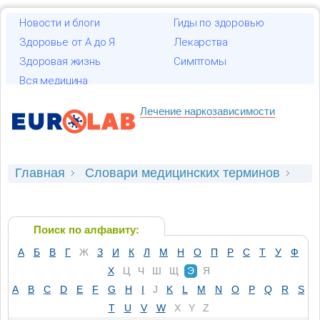
Новости и блоги
Гиды по здоровью
Здоровье от А до Я
Лекарства
Здоровая жизнь
Симптомы
Вся медицина
Лечение наркозависимости
Главная
Словари медицинских терминов
Лечебные манипуляции
Электронаркоз
Поиск по алфавиту:
А
Б
В
Г
Ж
З
И
К
Л
М
Н
О
П
Р
С
Т
У
Ф
Х
Ц
Ч
Ш
Щ
Э
Я
A
B
C
D
E
F
G
H
I
J
K
L
M
N
O
P
Q
R
S
T
U
V
W
X
Y
Z