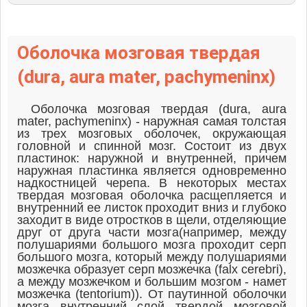
Оболочка мозговая твердая
(dura, aura mater, pachymeninx)
Оболочка мозговая твердая (dura, aura
mater, pаchymeninx) - наружная самая толстая
из трех мозговых оболочек, окружающая
головной и спинной мозг. Состоит из двух
пластинок: наружной и внутренней, причем
наружная пластинка является одновременно
надкостницей черепа. В некоторых местах
твердая мозговая оболочка расщепляется и
внутренний ее листок проходит вниз и глубоко
заходит в виде отростков в щели, отделяющие
друг от друга части мозга(например, между
полушариями большого мозга проходит серп
большого мозга, который между полушариями
мозжечка образует серп мозжечка (falx cerebri),
а между мозжечком и большим мозгом - намет
мозжечка (tentorium)). От паутинной оболочки
мозга внутренний слой твердой мозговой