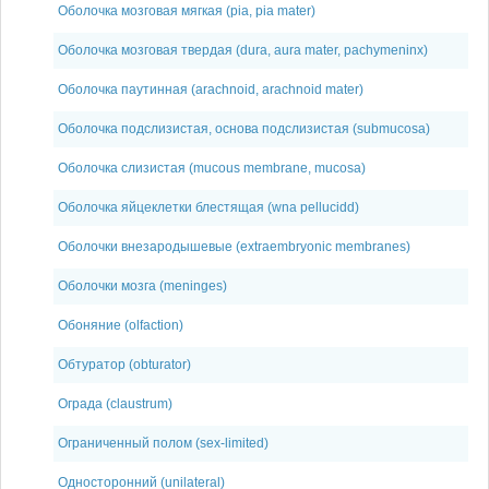
Оболочка мозговая мягкая (pia, pia mater)
Оболочка мозговая твердая (dura, aura mater, pachymeninx)
Оболочка паутинная (arachnoid, arachnoid mater)
Оболочка подслизистая, основа подслизистая (submucosa)
Оболочка слизистая (mucous membrane, mucosa)
Оболочка яйцеклетки блестящая (wna pellucidd)
Оболочки внезародышевые (extraembryonic membranes)
Оболочки мозга (meninges)
Обоняние (olfaction)
Обтуратор (obturator)
Ограда (claustrum)
Ограниченный полом (sex-limited)
Односторонний (unilateral)