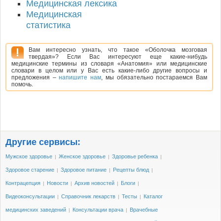
Медицинская лексика
Медицинская
статистика
Вам интересно узнать, что такое «Оболочка мозговая
твердая»? Если Вас интересуют еще какие-нибудь
медицинские термины из словаря «Анатомия» или медицинские
словари в целом или у Вас есть какие-либо другие вопросы и
предложения –
напишите нам
, мы обязательно постараемся Вам
помочь.
Другие сервисы:
Мужское здоровье
Женское здоровье
Здоровье ребенка
|
|
|
Здоровое старение
Здоровое питание
Рецепты блюд
|
|
|
Контрацепция
Новости
Архив новостей
Блоги
|
|
|
|
Видеоконсультации
Справочник лекарств
Тесты
Каталог
|
|
|
медицинских заведений
Консультации врача
Врачебные
|
|