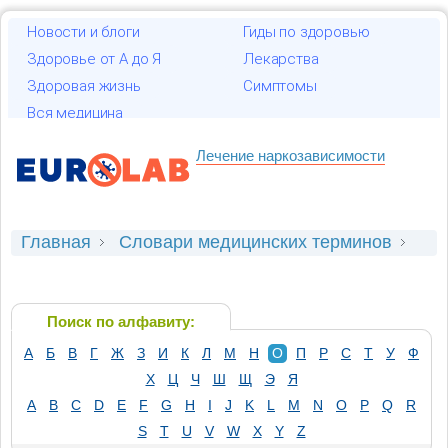
Новости и блоги
Гиды по здоровью
Здоровье от А до Я
Лекарства
Здоровая жизнь
Симптомы
Вся медицина
Лечение наркозависимости
Главная
Словари медицинских терминов
Анатомия
Оболочка мозговая твердая
Поиск по алфавиту:
А
Б
В
Г
Ж
З
И
К
Л
М
Н
О
П
Р
С
Т
У
Ф
Х
Ц
Ч
Ш
Щ
Э
Я
A
B
C
D
E
F
G
H
I
J
K
L
M
N
O
P
Q
R
S
T
U
V
W
X
Y
Z