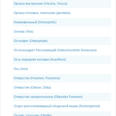
Органы внутренние (Viscera, Viscus)
Органы половые, гениталии (genitalia)
Осмиофильный (Osmiophilic)
Основа (Tela)
Остеофит (Osteophyte)
Остеохондрит Рассекающий (Osteochondritis Dissecans)
Ость передняя носовая (Acanthion)
Ось (Axis)
Отверстие (Foramen, Foramina)
Отверстие (Ostium, Ostia)
Отверстие запирательное (Obturator Foramen)
Отдел ректосигмовидный ободочной кишки (Rectosigmoid)
Отолит, отатолит (Otolith)