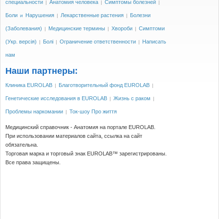
специальности
Анатомия человека
Симптомы болезней
|
|
|
Боли
Нарушения
Лекарственные растения
Болезни
и
|
|
(Заболевания)
Медицинские термины
Хвороби
Симптоми
|
|
|
(Укр. версія)
Болі
Ограничение ответственности
Написать
|
|
|
нам
Наши партнеры:
Клиника EUROLAB
Благотворительный фонд EUROLAB
|
|
Генетические исследования в EUROLAB
Жизнь с раком
|
|
Проблемы наркомании
Ток-шоу Про життя
|
Медицинский справочник - Анатомия на портале EUROLAB.
При использовании материалов сайта, ссылка на сайт
обязательна.
Торговая марка и торговый знак EUROLAB™ зарегистрированы.
Все права защищены.