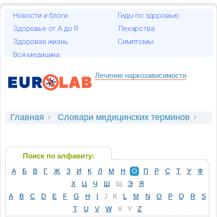
Новости и блоги
Гиды по здоровью
Здоровье от А до Я
Лекарства
Здоровая жизнь
Симптомы
Вся медицина
Лечение наркозависимости
Главная
Словари медицинских терминов
Общий словарь
Орган чувств, анализатор
Поиск по алфавиту:
А
Б
В
Г
Ж
З
И
К
Л
М
Н
О
П
Р
С
Т
У
Ф
Х
Ц
Ч
Ш
Щ
Э
Я
A
B
C
D
E
F
G
H
I
J
K
L
M
N
O
P
Q
R
S
T
U
V
W
X
Y
Z