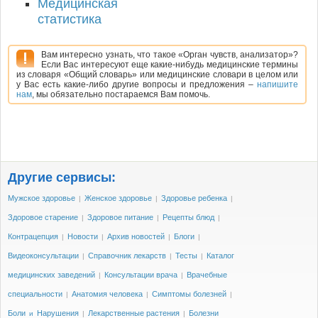
Медицинская
статистика
Вам интересно узнать, что такое «Орган чувств, анализатор»?
Если Вас интересуют еще какие-нибудь медицинские термины
из словаря «Общий словарь» или медицинские словари в целом или
у Вас есть какие-либо другие вопросы и предложения –
напишите
нам
, мы обязательно постараемся Вам помочь.
Другие сервисы:
Мужское здоровье
Женское здоровье
Здоровье ребенка
|
|
|
Здоровое старение
Здоровое питание
Рецепты блюд
|
|
|
Контрацепция
Новости
Архив новостей
Блоги
|
|
|
|
Видеоконсультации
Справочник лекарств
Тесты
Каталог
|
|
|
медицинских заведений
Консультации врача
Врачебные
|
|
специальности
Анатомия человека
Симптомы болезней
|
|
|
Боли
Нарушения
Лекарственные растения
Болезни
и
|
|