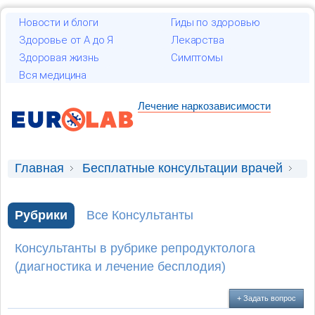
Новости и блоги
Гиды по здоровью
Здоровье от А до Я
Лекарства
Здоровая жизнь
Симптомы
Вся медицина
Лечение наркозависимости
Главная
Бесплатные консультации врачей
Консультация репродуктолога (диагностика и
лечение бесплодия)
Рубрики
Все Консультанты
сдача анализов на иппп до беременности
Консультанты в рубрике репродуктолога
(диагностика и лечение бесплодия)
+ Задать вопрос