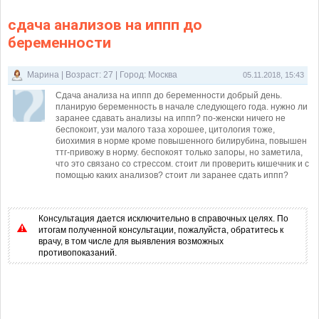
сдача анализов на иппп до
беременности
Марина | Возраст: 27 | Город: Москва
05.11.2018, 15:43
Сдача анализа на иппп до беременности добрый день.
планирую беременность в начале следующего года. нужно ли
заранее сдавать анализы на иппп? по-женски ничего не
беспокоит, узи малого таза хорошее, цитология тоже,
биохимия в норме кроме повышенного билирубина, повышен
ттг-привожу в норму. беспокоят только запоры, но заметила,
что это связано со стрессом. стоит ли проверить кишечник и с
помощью каких анализов? стоит ли заранее сдать иппп?
Консультация дается исключительно в справочных целях. По
итогам полученной консультации, пожалуйста, обратитесь к
врачу, в том числе для выявления возможных
противопоказаний.