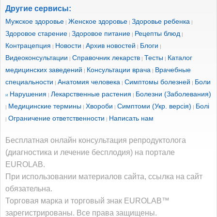
Другие сервисы:
Мужское здоровье
Женское здоровье
Здоровье ребенка
|
|
|
Здоровое старение
Здоровое питание
Рецепты блюд
|
|
|
Контрацепция
Новости
Архив новостей
Блоги
|
|
|
|
Видеоконсультации
Справочник лекарств
Тесты
Каталог
|
|
|
медицинских заведений
Консультации врача
Врачебные
|
|
специальности
Анатомия человека
Симптомы болезней
Боли
|
|
|
Нарушения
Лекарственные растения
Болезни (Заболевания)
и
|
|
Медицинские термины
Хвороби
Симптоми (Укр. версія)
Болі
|
|
|
|
Ограничение ответственности
Написать нам
|
|
Бесплатная онлайн консультация репродуктолога
(диагностика и лечение бесплодия) на портале
EUROLAB.
При использовании материалов сайта, ссылка на сайт
обязательна.
Торговая марка и торговый знак EUROLAB™
зарегистрированы. Все права защищены.