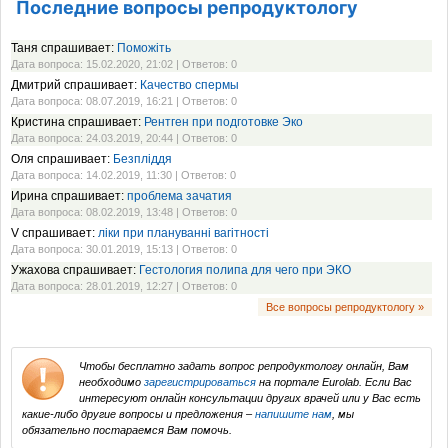
Последние вопросы репродуктологу
Таня спрашивает:
Поможіть
Дата вопроса: 15.02.2020, 21:02 | Ответов: 0
Дмитрий спрашивает:
Качество спермы
Дата вопроса: 08.07.2019, 16:21 | Ответов: 0
Кристина спрашивает:
Рентген при подготовке Эко
Дата вопроса: 24.03.2019, 20:44 | Ответов: 0
Оля спрашивает:
Безпліддя
Дата вопроса: 14.02.2019, 11:30 | Ответов: 0
Ирина спрашивает:
проблема зачатия
Дата вопроса: 08.02.2019, 13:48 | Ответов: 0
V спрашивает:
ліки при плануванні вагітності
Дата вопроса: 30.01.2019, 15:13 | Ответов: 0
Ужахова спрашивает:
Гестология полипа для чего при ЭКО
Дата вопроса: 28.01.2019, 12:27 | Ответов: 0
Все вопросы репродуктологу »
Чтобы бесплатно задать вопрос репродуктологу онлайн, Вам
необходимо
зарегистрироваться
на портале Eurolab. Если Вас
интересуют онлайн консультации других врачей или у Вас есть
какие-либо другие вопросы и предложения –
напишите нам
, мы
обязательно постараемся Вам помочь.