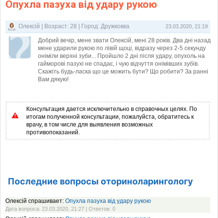
Опухла пазуха від удару рукою
Олексій | Возраст: 28 | Город: Дружковка
23.03.2020, 21:19
Добрий вечір, мене звати Олексій, мені 28 років. Два дні назад
мене ударили рукою по лівій щоці, відразу через 2-5 секунду
оніміли верхні зуби... Пройшло 2 дні після удару, опухоль на
гайморові пазухі не спадає, і чую відчуття онімівших зубів.
Скажіть будь-ласка що це можить бути? Що робити? За ранні
Вам дякую!
Консультация дается исключительно в справочных целях. По
итогам полученной консультации, пожалуйста, обратитесь к
врачу, в том числе для выявления возможных
противопоказаний.
Последние вопросы оториноларингологу
Олексій спрашивает:
Опухла пазуха від удару рукою
Дата вопроса: 23.03.2020, 21:27 | Ответов: 0