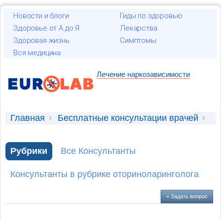
Новости и блоги
Гиды по здоровью
Здоровье от А до Я
Лекарства
Здоровая жизнь
Симптомы
Вся медицина
Лечение наркозависимости
Главная
Бесплатные консультации врачей
Консультация оториноларинголога
Рубрики
Все Консультанты
Опухла пазуха від удару рукою
Консультанты в рубрике оториноларинголога
+ Задать вопрос