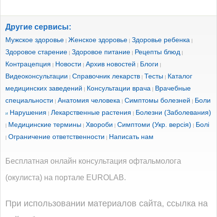
Другие сервисы:
Мужское здоровье
Женское здоровье
Здоровье ребенка
|
|
|
Здоровое старение
Здоровое питание
Рецепты блюд
|
|
|
Контрацепция
Новости
Архив новостей
Блоги
|
|
|
|
Видеоконсультации
Справочник лекарств
Тесты
Каталог
|
|
|
медицинских заведений
Консультации врача
Врачебные
|
|
специальности
Анатомия человека
Симптомы болезней
Боли
|
|
|
Нарушения
Лекарственные растения
Болезни (Заболевания)
и
|
|
Медицинские термины
Хвороби
Симптоми (Укр. версія)
Болі
|
|
|
|
Ограничение ответственности
Написать нам
|
|
Бесплатная онлайн консультация офтальмолога
(окулиста) на портале EUROLAB.
При использовании материалов сайта, ссылка на