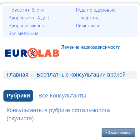
Новости и блоги
Гиды по здоровью
Здоровье от А до Я
Лекарства
Здоровая жизнь
Симптомы
Вся медицина
Лечение наркозависимости
Главная
Бесплатные консультации врачей
Консультация офтальмолога (окулиста)
Рубрики
Все Консультанты
Подскажите посоветуйте
Консультанты в рубрике офтальмолога
(окулиста)
+ Задать вопрос