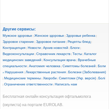
Другие сервисы:
Мужское здоровье
Женское здоровье
Здоровье ребенка
|
|
|
Здоровое старение
Здоровое питание
Рецепты блюд
|
|
|
Контрацепция
Новости
Архив новостей
Блоги
|
|
|
|
Видеоконсультации
Справочник лекарств
Тесты
Каталог
|
|
|
медицинских заведений
Консультации врача
Врачебные
|
|
специальности
Анатомия человека
Симптомы болезней
Боли
|
|
|
Нарушения
Лекарственные растения
Болезни (Заболевания)
и
|
|
Медицинские термины
Хвороби
Симптоми (Укр. версія)
Болі
|
|
|
|
Ограничение ответственности
Написать нам
|
|
Бесплатная онлайн консультация офтальмолога
(окулиста) на портале EUROLAB.