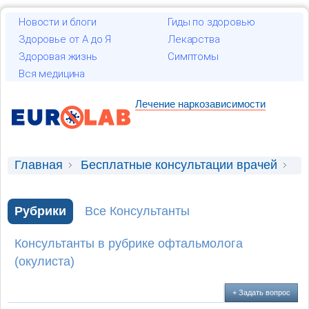
Новости и блоги
Гиды по здоровью
Здоровье от А до Я
Лекарства
Здоровая жизнь
Симптомы
Вся медицина
Лечение наркозависимости
Главная
Бесплатные консультации врачей
Консультация офтальмолога (окулиста)
Рубрики
Все Консультанты
Герпетичний кератит
Консультанты в рубрике офтальмолога
(окулиста)
+ Задать вопрос