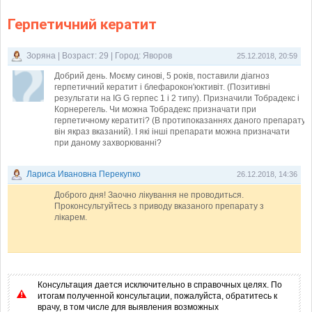
Герпетичний кератит
Зоряна | Возраст: 29 | Город: Яворов
25.12.2018, 20:59
Добрий день. Моєму синові, 5 років, поставили діагноз
герпетичний кератит і блефарокон'юктивіт. (Позитивні
результати на IG G герпес 1 і 2 типу). Призначили Тобрадекс і
Корнерегель. Чи можна Тобрадекс призначати при
герпетичному кератиті? (В протипоказаннях даного препарату
він якраз вказаний). І які інші препарати можна призначати
при даному захворюванні?
Лариса Ивановна Перекупко
26.12.2018, 14:36
Доброго дня! Заочно лікування не проводиться.
Проконсультуйтесь з приводу вказаного препарату з
лікарем.
Консультация дается исключительно в справочных целях. По
итогам полученной консультации, пожалуйста, обратитесь к
врачу, в том числе для выявления возможных