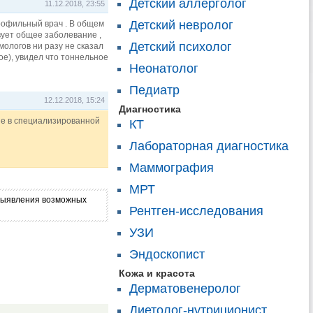
Детский аллерголог
11.12.2018, 23:55
Детский невролог
профильный врач . В общем
вует общее заболевание ,
Детский психолог
ьмологов ни разу не сказал
ое), увидел что тоннельное
Неонатолог
Педиатр
12.12.2018, 15:24
Диагностика
ие в специализированной
КТ
Лабораторная диагностика
Маммография
МРТ
я выявления возможных
Рентген-исследования
УЗИ
Эндоскопист
Кожа и красота
Дерматовенеролог
Диетолог-нутриционист