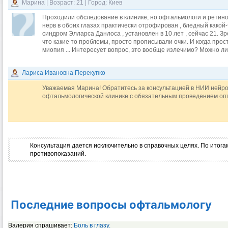
Марина | Возраст: 21 | Город: Киев
Проходили обследование в клинике, но офтальмологи и ретино
нерв в обоих глазах практически отрофирован , бледный какой-
синдром Элларса Данлоса , установлен в 10 лет , сейчас 21. Зр
что какие то проблемы, просто прописывали очки. И когда прос
миопия ... Интересует вопрос, это вообще излечимо? Можно ли 
Лариса Ивановна Перекупко
Уважаемая Марина! Обратитесь за консультацией в НИИ нейро
офтальмологической клинике с обязательным проведением оп
Консультация дается исключительно в справочных целях. По итогам
противопоказаний.
Последние вопросы офтальмологу
Валерия спрашивает:
Боль в глазу.