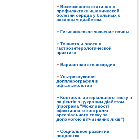
»
Возможности статинов в
профилактике ишемической
болезни сердца у больных с
сахарным диабетом.
»
Гигиеническое значение почвы
»
Тошнота и рвота в
гастроэнтерологической
практике
»
Вариантная стенокардия
»
Ультразвуковая
допплерография в
офтальмологии
»
Контроль артеріального тиску в
пацієнтів з цукровим діабетом
(програма "Можливості
ефективного контролю
артеріального тиску за
допомогою вітчизняних ліків").
»
Социальное развитие
подростка