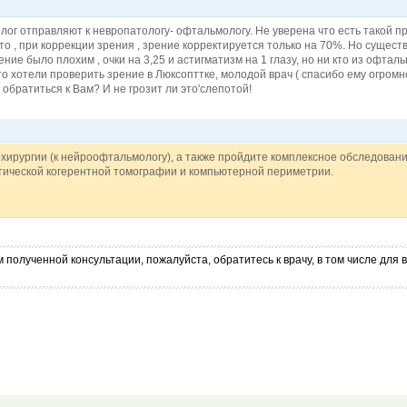
лог отправляют к невропатологу- офтальмологу. Не уверена что есть такой 
то , при коррекции зрения , зрение корректируется только на 70%. Но сущест
ение было плохим , очки на 3,25 и астигматизм на 1 глазу, но ни кто из офтал
то хотели проверить зрение в Люксопттке, молодой врач ( спасибо ему огромн
обратиться к Вам? И не грозит ли это'слепотой!
хирургии (к нейроофтальмологу), а также пройдите комплексное обследован
тической когерентной томографии и компьютерной периметрии.
 полученной консультации, пожалуйста, обратитесь к врачу, в том числе дл