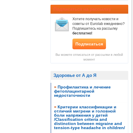
Подписаться на рассылку
Хотите получать новости и
советы от Eurolab ежедневно?
Подпишитесь на рассылку
бесплатно!
Подписаться
Вы можете отписаться от рассылки в любой
момент
Здоровье от А до Я
»
Профилактика и лечение
фетоплацентарной
недостаточности
»
Критерии классификации и
отличий мигрени и головной
боли напряжения у детей
/Classification criteria and
distinction between migraine and
tension-type headache in children/