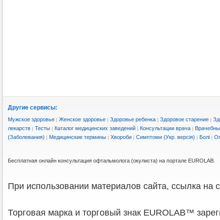
Другие сервисы:
Мужское здоровье
Женское здоровье
Здоровье ребенка
Здоровое старение
Зд
|
|
|
|
лекарств
Тесты
Каталог медицинских заведений
Консультации врача
Врачебны
|
|
|
|
(Заболевания)
Медицинские термины
Хвороби
Симптоми (Укр. версія)
Болі
Ог
|
|
|
|
|
Бесплатная онлайн консультация офтальмолога (окулиста) на портале EUROLAB.
При использовании материалов сайта, ссылка на с
Торговая марка и торговый знак EUROLAB™ зарег