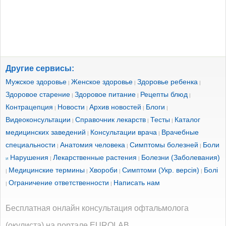
Другие сервисы:
Мужское здоровье
Женское здоровье
Здоровье ребенка
|
|
|
Здоровое старение
Здоровое питание
Рецепты блюд
|
|
|
Контрацепция
Новости
Архив новостей
Блоги
|
|
|
|
Видеоконсультации
Справочник лекарств
Тесты
Каталог
|
|
|
медицинских заведений
Консультации врача
Врачебные
|
|
специальности
Анатомия человека
Симптомы болезней
Боли
|
|
|
Нарушения
Лекарственные растения
Болезни (Заболевания)
и
|
|
Медицинские термины
Хвороби
Симптоми (Укр. версія)
Болі
|
|
|
|
Ограничение ответственности
Написать нам
|
|
Бесплатная онлайн консультация офтальмолога
(окулиста) на портале EUROLAB.