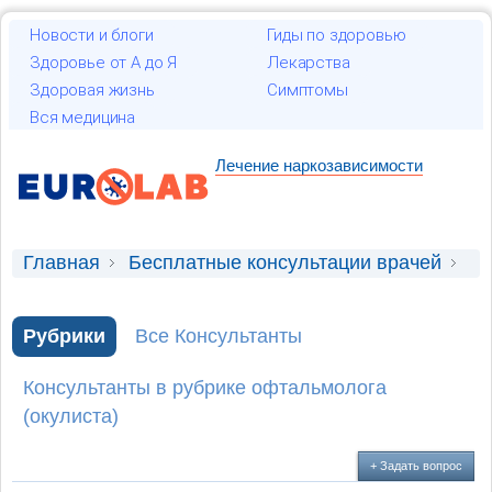
Новости и блоги
Гиды по здоровью
Здоровье от А до Я
Лекарства
Здоровая жизнь
Симптомы
Вся медицина
Лечение наркозависимости
Главная
Бесплатные консультации врачей
Консультация офтальмолога (окулиста)
Рубрики
Все Консультанты
Пора ли менять очки?
Консультанты в рубрике офтальмолога
(окулиста)
+ Задать вопрос