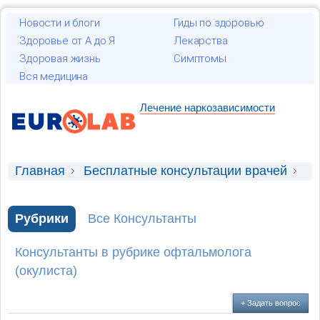
Новости и блоги
Гиды по здоровью
Здоровье от А до Я
Лекарства
Здоровая жизнь
Симптомы
Вся медицина
Лечение наркозависимости
Главная
Бесплатные консультации врачей
Консультация офтальмолога (окулиста)
Рубрики
Все Консультанты
Подбор лекарсв
Консультанты в рубрике офтальмолога
(окулиста)
+ Задать вопрос