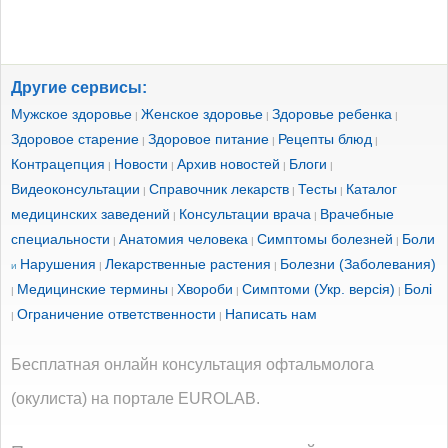
Другие сервисы:
Мужское здоровье
Женское здоровье
Здоровье ребенка
|
|
|
Здоровое старение
Здоровое питание
Рецепты блюд
|
|
|
Контрацепция
Новости
Архив новостей
Блоги
|
|
|
|
Видеоконсультации
Справочник лекарств
Тесты
Каталог
|
|
|
медицинских заведений
Консультации врача
Врачебные
|
|
специальности
Анатомия человека
Симптомы болезней
Боли
|
|
|
Нарушения
Лекарственные растения
Болезни (Заболевания)
и
|
|
Медицинские термины
Хвороби
Симптоми (Укр. версія)
Болі
|
|
|
|
Ограничение ответственности
Написать нам
|
|
Бесплатная онлайн консультация офтальмолога
(окулиста) на портале EUROLAB.