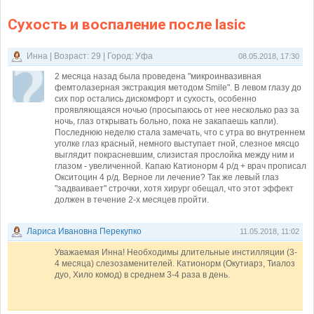
Сухость и воспаление после lasic
Инна | Возраст: 29 | Город: Уфа
08.05.2018, 17:30
2 месяца назад была проведена "микроинвазивная
фемтолазерная экстракция методом Smile". В левом глазу до
сих пор остались дискомфорт и сухость, особенно
проявляющаяся ночью (просыпаюсь от нее несколько раз за
ночь, глаз открывать больно, пока не закапаешь капли).
Последнюю неделю стала замечать, что с утра во внутреннем
уголке глаз красный, немного выступает гной, слезное мясцо
выглядит покрасневшим, слизистая прослойка между ним и
глазом - увеличенной. Капаю Катионорм 4 р/д + врач прописал
Окситоцин 4 р/д. Верное ли лечение? Так же левый глаз
"задваивает" строчки, хотя хирург обещал, что этот эффект
должен в течение 2-х месяцев пройти.
Лариса Ивановна Перекупко
11.05.2018, 11:02
Уважаемая Инна! Необходимы длительные инстилляции (3-
4 месяца) слезозаменителей. Катионорм (Окутиарз, Тиалоз
дуо, Хило комод) в среднем 3-4 раза в день.