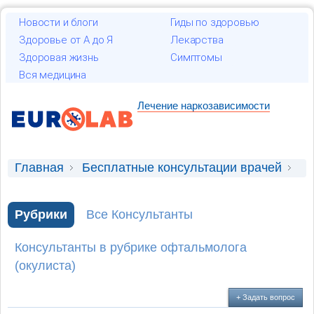
Новости и блоги
Гиды по здоровью
Здоровье от А до Я
Лекарства
Здоровая жизнь
Симптомы
Вся медицина
Лечение наркозависимости
Главная
Бесплатные консультации врачей
Консультация офтальмолога (окулиста)
Рубрики
Все Консультанты
Сухость и воспаление после lasic
Консультанты в рубрике офтальмолога
(окулиста)
+ Задать вопрос