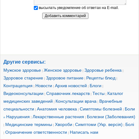
высылать уведомление об ответах на E-mail.
Другие сервисы:
Мужское здоровье
Женское здоровье
Здоровье ребенка
|
|
|
Здоровое старение
Здоровое питание
Рецепты блюд
|
|
|
Контрацепция
Новости
Архив новостей
Блоги
|
|
|
|
Видеоконсультации
Справочник лекарств
Тесты
Каталог
|
|
|
медицинских заведений
Консультации врача
Врачебные
|
|
специальности
Анатомия человека
Симптомы болезней
Боли
|
|
|
Нарушения
Лекарственные растения
Болезни (Заболевания)
и
|
|
Медицинские термины
Хвороби
Симптоми (Укр. версія)
Болі
|
|
|
|
Ограничение ответственности
Написать нам
|
|