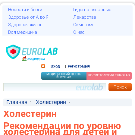
Новости и блоги
Гиды по здоровью
Здоровье от А до Я
Лекарства
Здоровая жизнь
Симптомы
Вся медицина
О нас
Вход
Регистрация
|
МЕДИЦИНСКИЙ ЦЕНТР
КОСМЕТОЛОГИЯ EUROLAB
EUROLAB
Главная
Холестерин
Холестерин
Высокий уровень холестерина
Рекомендации по уровню
холестерина для детей и