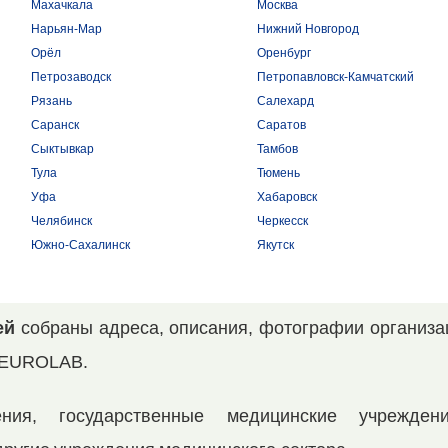
Махачкала
Москва
Нарьян-Мар
Нижний Новгород
Орёл
Оренбург
Петрозаводск
Петропавловск-Камчатский
Рязань
Салехард
Саранск
Саратов
Сыктывкар
Тамбов
Тула
Тюмень
Уфа
Хабаровск
Челябинск
Черкесск
Южно-Сахалинск
Якутск
ей
собраны адреса, описания, фотографии организа
а EUROLAB.
ния, государственные медицинские учреждени