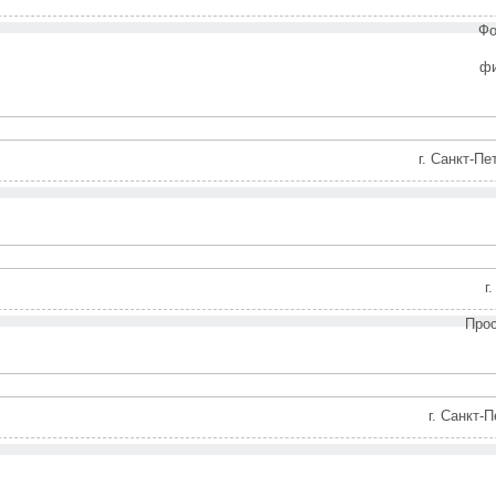
Фо
фи
г. Санкт-Пе
г
Прос
г. Санкт-П