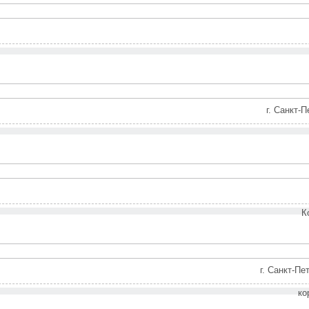
г. Санкт-П
К
г. Санкт-Пе
ко