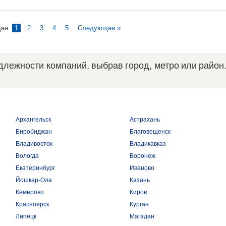
щая
1
2
3
4
5
Следующая »
длежности компаний, выбрав город, метро или район
Архангельск
Астрахань
Биробиджан
Благовещенск
Владивосток
Владикавказ
Вологда
Воронеж
Екатеринбург
Иваново
Йошкар-Ола
Казань
Кемерово
Киров
Красноярск
Курган
Липецк
Магадан