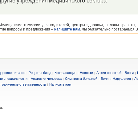
другие учреждения медицинского сектора
Медицинские комиссии для водителей, центры здоровья, салоны красоты,
ругие вопросы и предложения –
напишите нам
, мы обязательно постараемся В
доровое питание
Рецепты блюд
Контрацепция
Новости
Архив новостей
Блоги
|
|
|
|
|
|
е специальности
Анатомия человека
Симптомы болезней
Боли
Нарушения
Ле
|
|
|
и
|
граничение ответственности
Написать нам
|
ы.