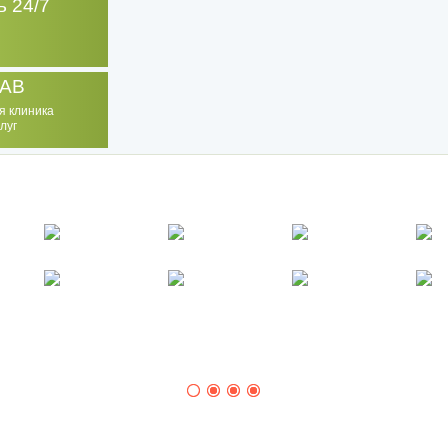
 24/7
AB
я клиника
луг