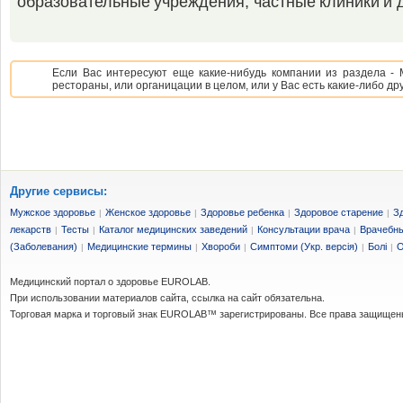
образовательные учреждения, частные клиники и 
Если Вас интересуют еще какие-нибудь компании из раздела - 
рестораны, или органицации в целом, или у Вас есть какие-либо д
Другие сервисы:
Мужское здоровье
Женское здоровье
Здоровье ребенка
Здоровое старение
З
|
|
|
|
лекарств
Тесты
Каталог медицинских заведений
Консультации врача
Врачебны
|
|
|
|
(Заболевания)
Медицинские термины
Хвороби
Симптоми (Укр. версія)
Болі
О
|
|
|
|
|
Медицинский портал о здоровье EUROLAB.
При использовании материалов сайта, ссылка на сайт обязательна.
Торговая марка и торговый знак EUROLAB™ зарегистрированы. Все права защищен