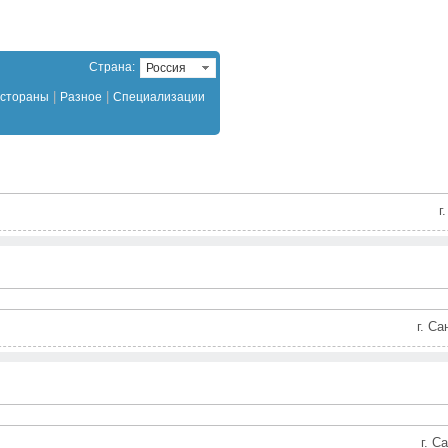
Страна:
Россия
|
|
стораны
Разное
Специализации
г
г. С
г. С