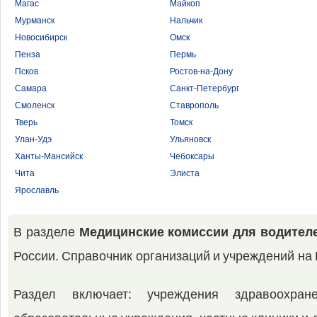
Магас
Майкоп
Мурманск
Нальчик
Новосибирск
Омск
Пенза
Пермь
Псков
Ростов-на-Дону
Самара
Санкт-Петербург
Смоленск
Ставрополь
Тверь
Томск
Улан-Удэ
Ульяновск
Ханты-Мансийск
Чебоксары
Чита
Элиста
Ярославль
В разделе
Медицинские комиссии для водител
России. Справочник организаций и учреждений н
Раздел включает: учреждения здравоохране