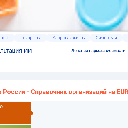
 до Я
Лекарства
Здоровая жизнь
Симптомы
льтация ИИ
Лечение наркозависимости
 России - Справочник организаций на EU
е